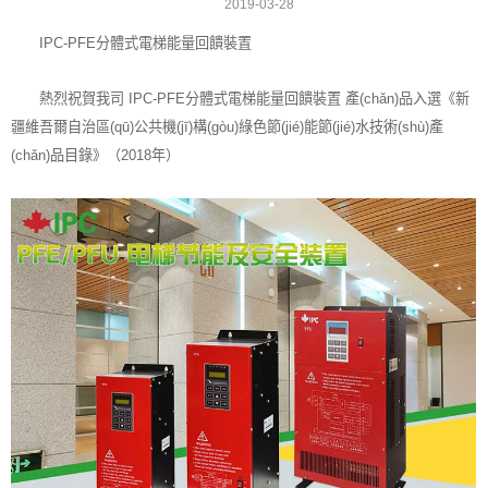
2019-03-28
IPC-PFE分體式電梯能量回饋裝置
熱烈祝賀我司 IPC-PFE分體式電梯能量回饋裝置 產(chǎn)品入選《新
疆維吾爾自治區(qū)公共機(jī)構(gòu)綠色節(jié)能節(jié)水技術(shù)產
(chǎn)品目錄》（2018年）