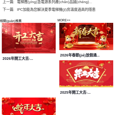
上一篇:
電梯應(yīng)急電源系列產(chǎn)品誠(chéng)...
下一篇:
IPC加能為您解決夏季電梯機(jī)房溫度過高的隱患
MORE>>
相關(guān)推薦
2026年春節(jié)放假通...
2026年開工大吉-...
2025年開工大吉-...