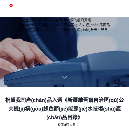
工控產(chǎn)品與節(jié)能設(shè)備的前沿資訊
加拿大IPC公司開發(fā)中心位于美國(guó)，產(chǎn)品商品
化工程在加拿大，產(chǎn)品批量化生產(chǎn)分布世界各
地
祝賀我司產(chǎn)品入選《新疆維吾爾自治區(qū)公
共機(jī)構(gòu)綠色節(jié)能節(jié)水技術(shù)產
(chǎn)品目錄》
發(fā)布日期：