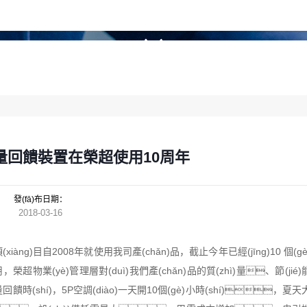
，產(chǎn)品批量化生產(chǎn)分布世界各地
量回饋裝置在榮超使用10周年
發(fā)布日期：
2018-03-16
ng)目自2008年就使用我司產(chǎn)品，截止今年已經(jīng)10 個(gè
業(yè)管理層對(duì)我們產(chǎn)品的質(zhì)量、節(jié)
(shí)，5P空調(diào)一天開10個(gè)小時(shí)，夏天