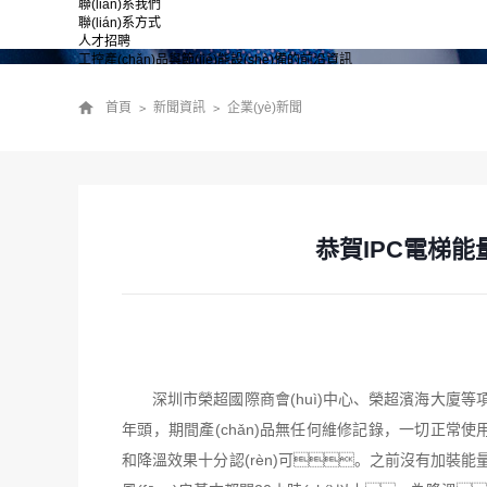
聯(lián)系我們
聯(lián)系方式
人才招聘
工控產(chǎn)品與節(jié)能設(shè)備的前沿資訊
加拿大IPC公司開發(fā)中心位于美國，產(chǎn)品商品化工程在加拿大
首頁
新聞資訊
企業(yè)新聞
恭賀IPC電梯能
深圳市榮超國際商會(huì)中心、榮超濱海大廈等項(xià
年頭，期間產(chǎn)品無任何維修記錄，一切正常使用，榮超物
和降溫效果十分認(rèn)可。之前沒有加裝能量回饋時