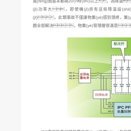
風(fēng)扇基本都開20小時(shí)以上，為降
(jī)功率大，即使機(jī)房有這些降溫設(shè
(jī)，此類事故不僅讓物業(yè)感到頭疼，業
題全部解決，物業(yè)管理層很滿意