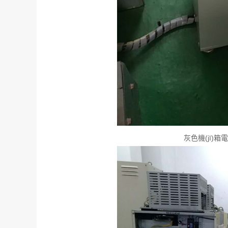
灰色機(jī)箱