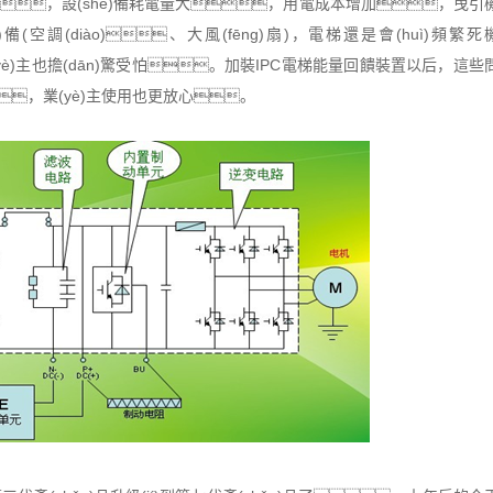
溫，設(shè)備耗電量大，用電成本增加，曳引
)備(空調(diào)、大風(fēng)扇)，電梯還是會(huì)頻繁死
(yè)主也擔(dān)驚受怕。加裝IPC電梯能量回饋裝置以后，這些
，業(yè)主使用也更放心。